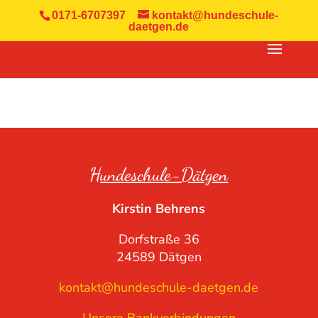
0171-6707397
kontakt@hundeschule-
daetgen.de
Hundeschule-Dätgen
Kirstin Behrens
Dorfstraße 36
24589 Dätgen
kontakt@hundeschule-daetgen.de